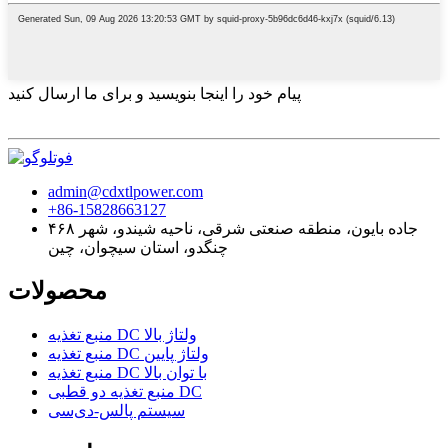
پیام خود را اینجا بنویسید و برای ما ارسال کنید
admin@cdxtlpower.com
‎+86-15828663127‎
۴۶۸ جاده بایون، منطقه صنعتی شرقی، ناحیه شیندو، شهر
چنگدو، استان سیچوان، چین
محصولات
منبع تغذیه DC ولتاژ بالا
منبع تغذیه DC ولتاژ پایین
منبع تغذیه DC با توان بالا
منبع تغذیه دو قطبی DC
سیستم پالس-دی‌سی