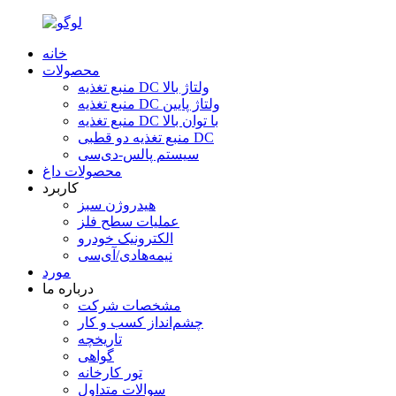
خانه
محصولات
منبع تغذیه DC ولتاژ بالا
منبع تغذیه DC ولتاژ پایین
منبع تغذیه DC با توان بالا
منبع تغذیه دو قطبی DC
سیستم پالس-دی‌سی
محصولات داغ
کاربرد
هیدروژن سبز
عملیات سطح فلز
الکترونیک خودرو
نیمه‌هادی/آی‌سی
مورد
درباره ما
مشخصات شرکت
چشم‌انداز کسب و کار
تاریخچه
گواهی
تور کارخانه
سوالات متداول