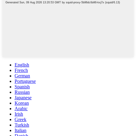
English
French
German
Portuguese
Spanish
Russian
Japanese
Korean
Arabic
Irish
Greek
Turkish
Italian
Danish