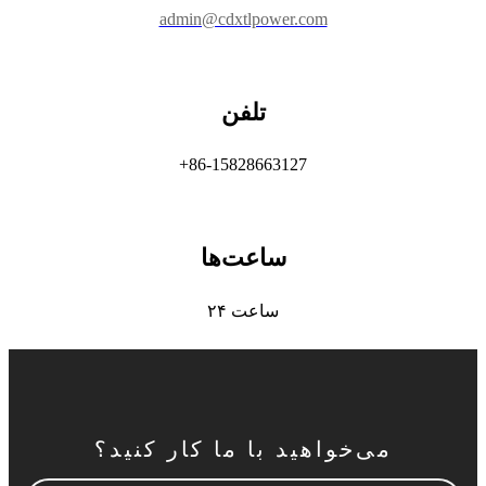
admin@cdxtlpower.com
تلفن
‎+86-15828663127‎
ساعت‌ها
۲۴ ساعت
می‌خواهید با ما کار کنید؟