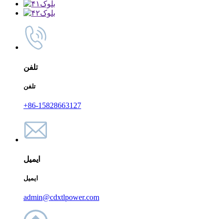
تلفن
تلفن
‎+86-15828663127‎
ایمیل
ایمیل
admin@cdxtlpower.com