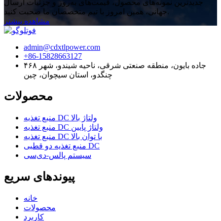
جدیدترین نمونه‌های محصول، قیمت‌های به‌روز و جزئیات ارسال
جهانی، همین امروز با تیم متخصصان ما صحبت کنید.
مشاهده بیشتر
admin@cdxtlpower.com
‎+86-15828663127‎
۴۶۸ جاده بایون، منطقه صنعتی شرقی، ناحیه شیندو، شهر
چنگدو، استان سیچوان، چین
محصولات
منبع تغذیه DC ولتاژ بالا
منبع تغذیه DC ولتاژ پایین
منبع تغذیه DC با توان بالا
منبع تغذیه دو قطبی DC
سیستم پالس-دی‌سی
پیوندهای سریع
خانه
محصولات
کاربرد