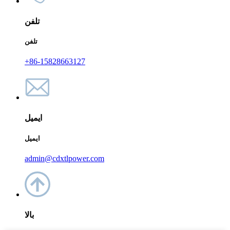
تلفن
تلفن
‎+86-15828663127‎
ایمیل
ایمیل
admin@cdxtlpower.com
بالا