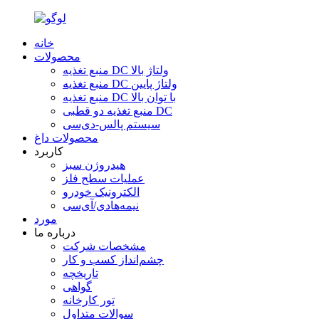
خانه
محصولات
منبع تغذیه DC ولتاژ بالا
منبع تغذیه DC ولتاژ پایین
منبع تغذیه DC با توان بالا
منبع تغذیه دو قطبی DC
سیستم پالس-دی‌سی
محصولات داغ
کاربرد
هیدروژن سبز
عملیات سطح فلز
الکترونیک خودرو
نیمه‌هادی/آی‌سی
مورد
درباره ما
مشخصات شرکت
چشم‌انداز کسب و کار
تاریخچه
گواهی
تور کارخانه
سوالات متداول